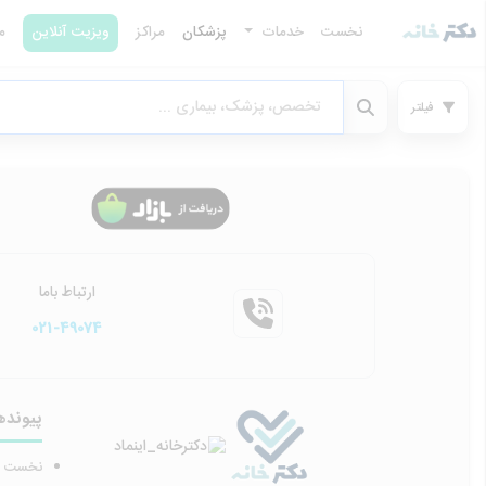
نخست
خدمات
پزشکان
مراکز
ویزیت آنلاین
م
فیلتر
ارتباط باما
021-49074
پیونده
نخست