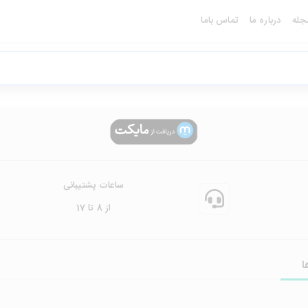
جله
درباره ما
تماس باما
ساعات پشتیبانی
از 8 تا 17
ا