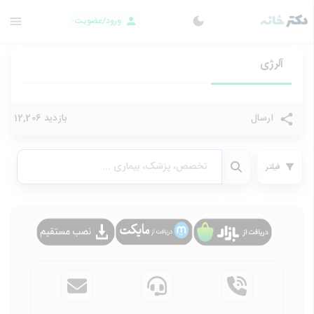
ورود/عضویت
آلرژی
ارسال
بازدید 12,206
فیلتر