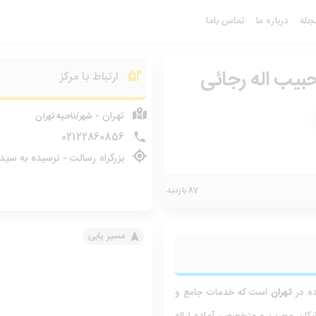
جله
درباره ما
تماس باما
بیب اله رجائی
ارتباط با مرکز
تهران -
شهر/ناحیه تهران
02122860856
بزرگراه رسالت - نرسیده به سیدخندان - پلاک 1265- طبقه چها
87 بازدید
مسیر یابی
ده در
تهران
است که خدمات جامع و