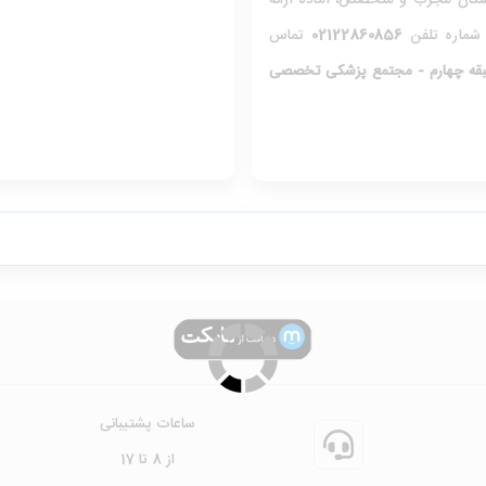
پزشکان مجرب و متخصص، آماده ارائه
ا شماره تلفن
02122860856
تماس
رسالت - نرسیده به سیدخندان - پلاک 1265- طبقه چهارم - مجتمع پزشکی تخصصی
ساعات پشتیبانی
از 8 تا 17