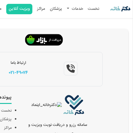
نخست
خدمات
پزشکان
مراکز
ویزیت آنلاین
م
ارتباط باما
021-49074
پیونده
نخست
پزشکان
سامانه رزرو و دریافت نوبت ویزیت و
مراکز