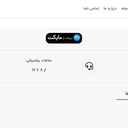
جله
درباره ما
تماس باما
ساعات پشتیبانی
از 8 تا 17
ا