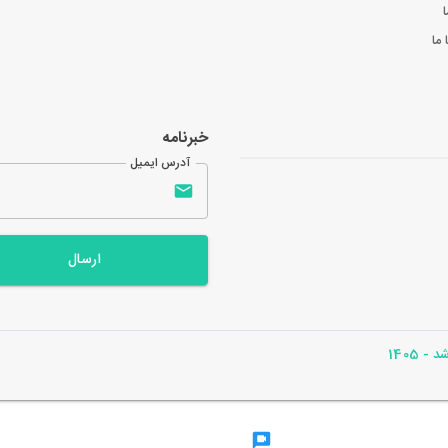
ا
ما
خبرنامه
آدرس ایمیل
ارسال
- 1405