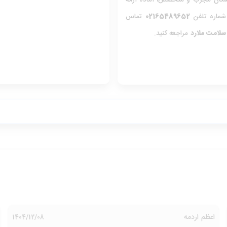
پزشکان مجرب و متخصص، آماده ارائه
 شماره تلفن
02165489652
تماس
سلامت ملارد
مراجعه کنید.
اعظم اردمه
1404/12/08