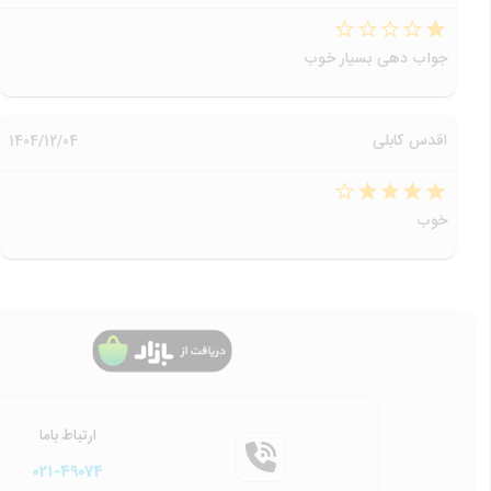
جواب دهی بسیار خوب
اقدس کابلی
1404/12/04
خوب
ارتباط باما
021-49074