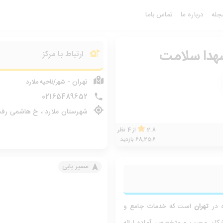
جله
درباره ما
تماس باما
شهدا سلامت
ارتباط با مرکز
تهران -
شهر/ناحیه ملارد
02165489652
شهرستان ملارد ، خ هاشمی رفس
2.8
از
4
نظر
68,256 بازدید
مسیر یابی
ه در
تهران
است که خدمات جامع و