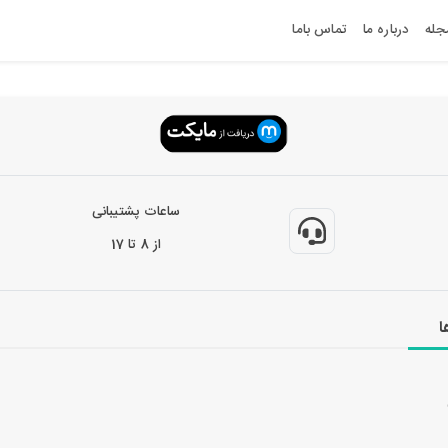
جله
درباره ما
تماس باما
ساعات پشتیبانی
از 8 تا 17
ا