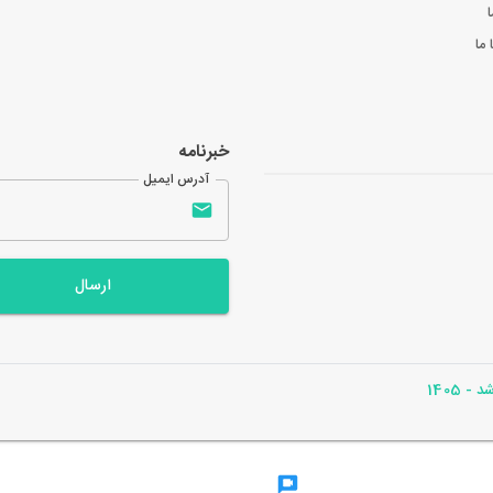
ا
ما
خبرنامه
آدرس ایمیل
ارسال
- 1405