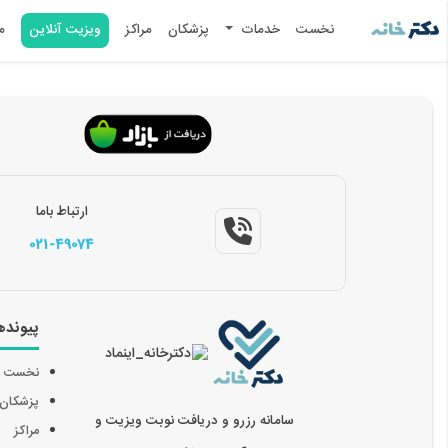
نخست
خدمات
پزشکان
مراکز
ویزیت آنلاین
م
ارتباط باما
021-49074
پیونده
نخست
پزشکان
سامانه رزرو و دریافت نوبت ویزیت و
مراکز