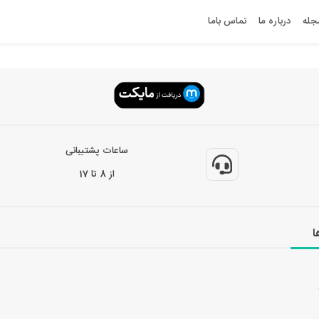
جله
درباره ما
تماس باما
ساعات پشتیبانی
از 8 تا 17
ا