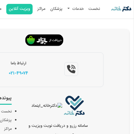
نخست
خدمات
پزشکان
مراکز
ویزیت آنلاین
م
ارتباط باما
021-49074
پیونده
نخست
پزشکان
سامانه رزرو و دریافت نوبت ویزیت و
مراکز