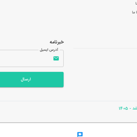
ا
ما
خبرنامه
آدرس ایمیل
ارسال
- 1405