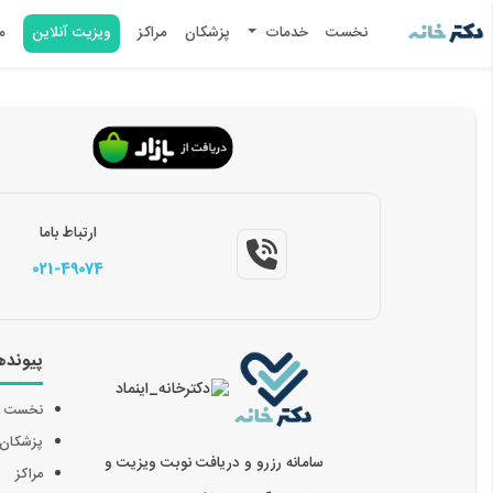
نخست
خدمات
پزشکان
مراکز
ویزیت آنلاین
م
ارتباط باما
021-49074
پیونده
نخست
پزشکان
سامانه رزرو و دریافت نوبت ویزیت و
مراکز