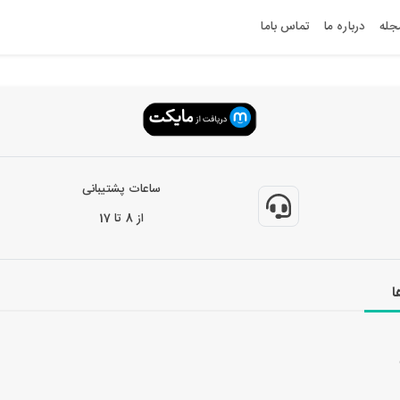
جله
درباره ما
تماس باما
ساعات پشتیبانی
از 8 تا 17
ا