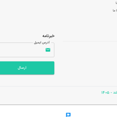
ا
ما
خبرنامه
آدرس ایمیل
ارسال
- 1405