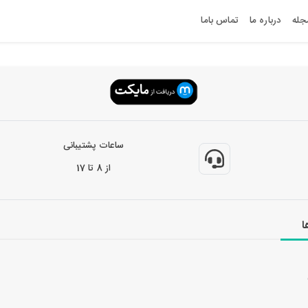
جله
درباره ما
تماس باما
ساعات پشتیبانی
از 8 تا 17
ا