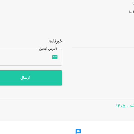
ا
ما
خبرنامه
آدرس ایمیل
ارسال
- 1405