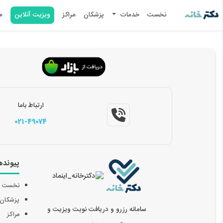
نخست
خدمات
پزشکان
مراکز
ویزیت آنلاین
م
ارتباط باما
021-49074
پیونده
نخست
پزشکان
سامانه رزرو و دریافت نوبت ویزیت و
مراکز