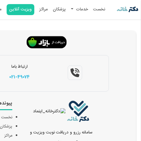
نخست
خدمات
پزشکان
مراکز
ویزیت آنلاین
م
ارتباط باما
021-49074
پیونده
نخست
پزشکان
سامانه رزرو و دریافت نوبت ویزیت و
مراکز