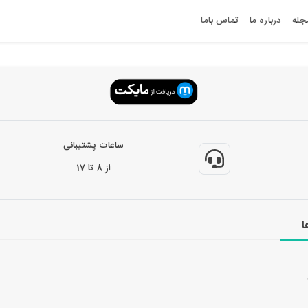
جله
درباره ما
تماس باما
ساعات پشتیبانی
از 8 تا 17
ا