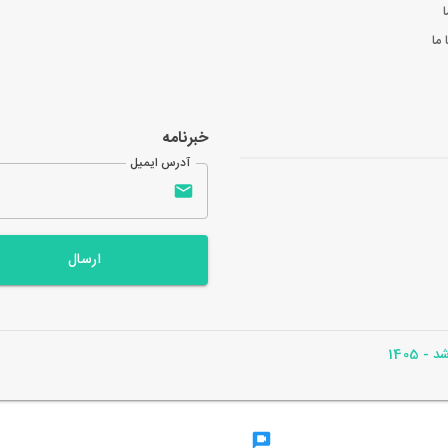
ا
ما
خبرنامه
آدرس ایمیل
ارسال
- 1405