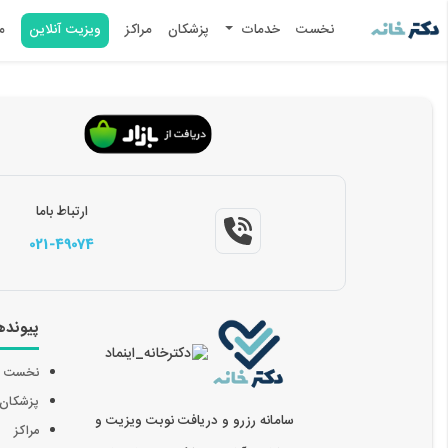
نخست
خدمات
پزشکان
مراکز
ویزیت آنلاین
م
ارتباط باما
021-49074
پیونده
نخست
پزشکان
سامانه رزرو و دریافت نوبت ویزیت و
مراکز