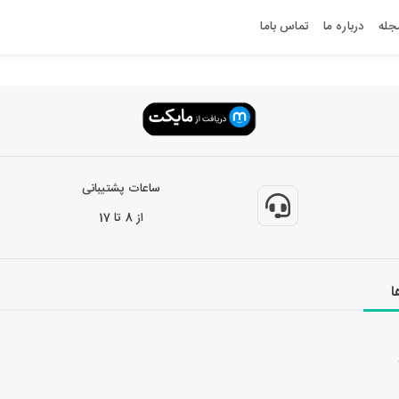
جله
درباره ما
تماس باما
ساعات پشتیبانی
از 8 تا 17
ا