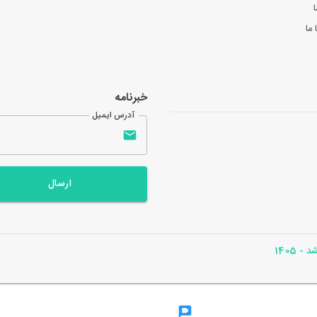
ا
ما
خبرنامه
آدرس ایمیل
ارسال
- 1405