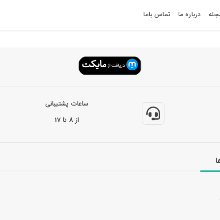
جله
درباره ما
تماس باما
ساعات پشتیبانی
از 8 تا 17
ا