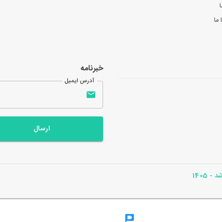
ا
ما
خبرنامه
آدرس ایمیل
ارسال
- 1405