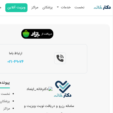
نخست
خدمات
پزشکان
مراکز
ویزیت آنلاین
م
ارتباط باما
021-49074
پیونده
نخست
پزشکان
سامانه رزرو و دریافت نوبت ویزیت و
مراکز