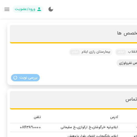
ورود/عضویت
تخصص ها
انقلاب
بیمارستان رازی ایلام
ایلام
ایلام
 نفرولوژی
بررسی نوبت
تماس
آدرس
تلفن
ایلام،تپه خرگوشان،خ ارکوازی،خ سلیمانی
0843890000
ام
ایلام، بانگنجاب، انتهای بلوار پژوهش