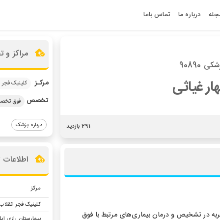
جله
درباره ما
تماس باما
مراکز و 
ی 90890
هار غیاثی
مرکـز
کلینیک فجر 
تخصص
فوق تخصص
درباره پزشک
291 بازدید
اطلاعات 
مرکز
کلینیک فجر انقلاب
ربه در تشخیص و درمان بیماری‌های مرتبط با فوق
بیمارستان رازی ایل