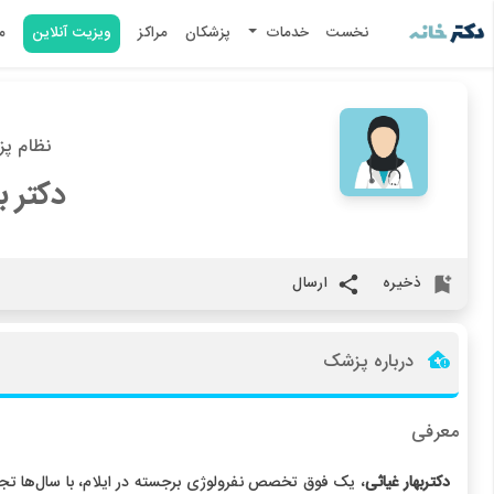
نخست
خدمات
پزشکان
مراکز
ویزیت آنلاین
م
نظام پزشک
دکتر ب
ذخیره
ارسال
درباره پزشک
معرفی
دکتربهار غیاثی
، یک فوق تخصص نفرولوژی برجسته در ایلام، با سال‌ها تج