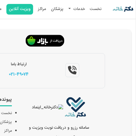
نخست
خدمات
پزشکان
مراکز
ویزیت آنلاین
م
ارتباط باما
021-49074
پیونده
نخست
پزشکان
سامانه رزرو و دریافت نوبت ویزیت و
مراکز