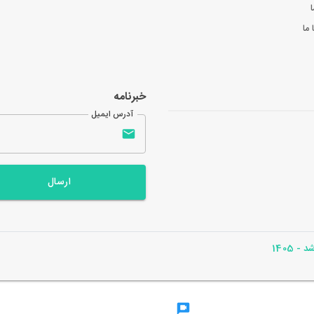
ا
ما
خبرنامه
آدرس ایمیل
ارسال
- 1405