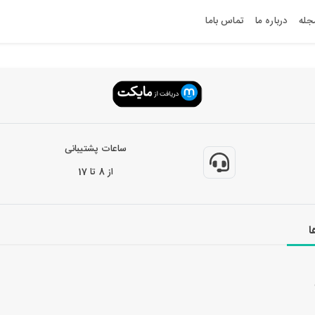
جله
درباره ما
تماس باما
ساعات پشتیبانی
از 8 تا 17
ا