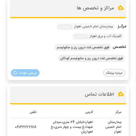
مراکز و تخصص ها
مرکـز
بیمارستان امام خمینی اهواز
خوزستان
کلینیک آب و برق اهواز
خوزستان
تخصص
فوق تخصص غدد درون ریز و متابولیسم
فوق تخصص غدد درون ریز و متابولیسم کودکان
بررسی نوبت
درباره پزشک
اطلاعات تماس
مرکز
آدرس
تلفن
بیمارستان
اهواز،خیابان 24 متری،میدان
امام خمینی
شهدا،خ بیست و چهار متری،خ
06132222818
اهواز
اهوازیان