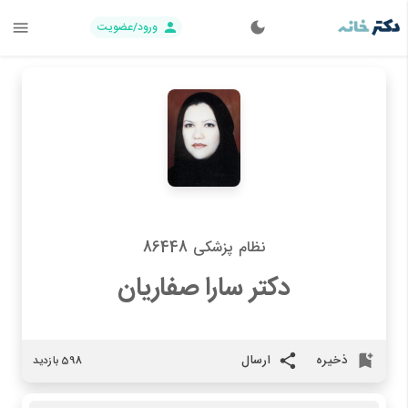
ورود/عضویت
نظام پزشکی 86448
دکتر سارا صفاریان
ذخیره
ارسال
598 بازدید