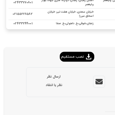
ی ولیعصر
استان زنجان، زنجان، دوازده متری جهاد، بلوار
02433770801
ولیعصر
خیابان سعدی، خیابان هفت تیر، خیابان
02155228582
اسحاق میرزا
زنجان،شوقی،خ. دلجوئی،خ. صفا
02433244001
ارسال نظر
نظر یا انتقاد