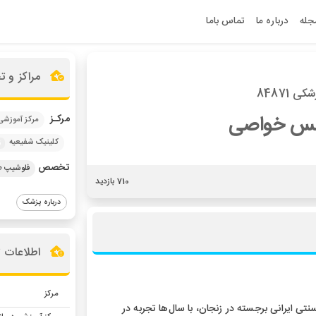
جله
درباره ما
تماس باما
مراکز و 
ی 84871
جس خواصی
مرکـز
مرکز آموزشی
کلینیک شفیعیه
ز
تخصص
فلوشیپ 
710 بازدید
درباره پزشک
اطلاعات 
مرکز
یرانی برجسته در زنجان، با سال‌ها تجربه در