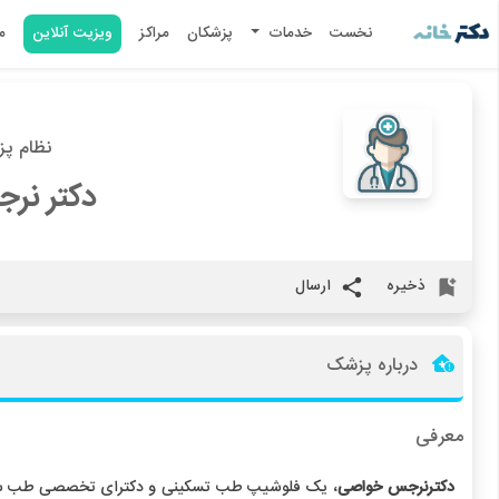
نخست
خدمات
پزشکان
مراکز
ویزیت آنلاین
م
نظام پزشک
دکتر نر
ذخیره
ارسال
درباره پزشک
معرفی
دکترنرجس خواصی
، یک فلوشیپ طب تسکینی و دکترای تخصصی طب سنتی ا