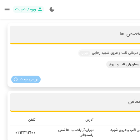
ورود/عضویت
تخصص ها
 درمانی قلب و عروق شهید رجایی
تهران
ماریهای قلب و عروق
بررسی نوبت
تماس
آدرس
تلفن
نی قلب و عروق شهید
تهران،آرارات،ب. هاشمی
0212392100
رفسنجانی