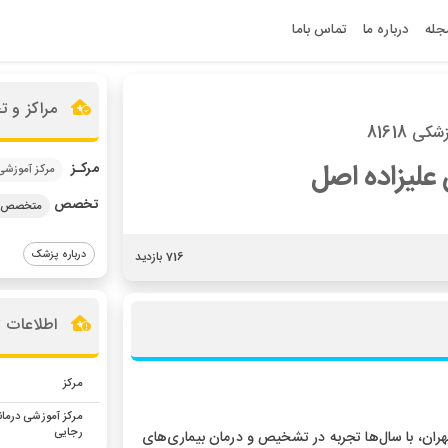
جله
درباره ما
تماس باما
مراکز و 
ی 81618
 علیزاده اصل
مرکـز
مرکز آموزشی
تخصص
متخصص بی
درباره پزشک
716 بازدید
اطلاعات 
مرکز
مرکز آموزشی درما
رجایی
ان، با سال‌ها تجربه در تشخیص و درمان بیماری‌های