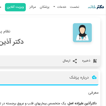
نخست
خدمات
پزشکان
مراکز
ویزیت آنلاین
م
نظام پزشک
دکتر آذین
ذخیره
ارسال
درباره پزشک
معرفی
دکترآذین علیزاده اصل
، یک متخصص بیماریهای قلب و عروق برجسته در تهر