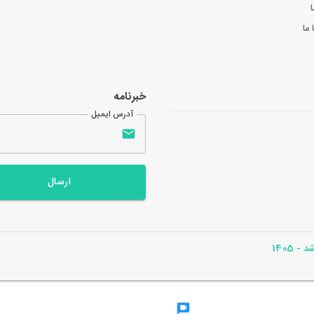
ا
ما
خبرنامه
آدرس ایمیل
ارسال
- 1405