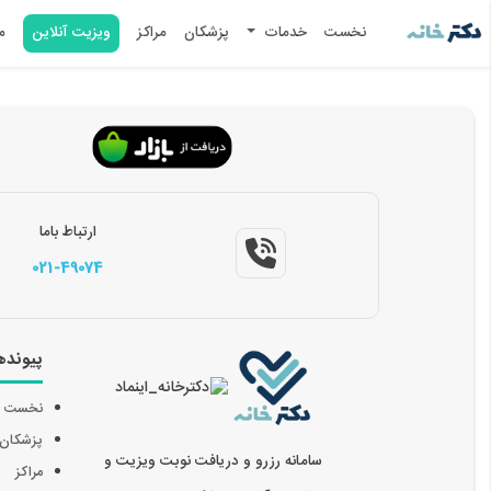
نخست
خدمات
پزشکان
مراکز
ویزیت آنلاین
م
ارتباط باما
021-49074
پیونده
نخست
پزشکان
سامانه رزرو و دریافت نوبت ویزیت و
مراکز