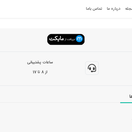
جله
درباره ما
تماس باما
ساعات پشتیبانی
از 8 تا 17
ا