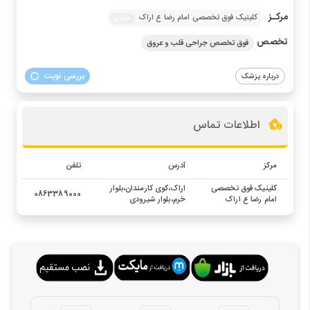
مرکـز
کلینیک فوق تخصصی امام رضا ع اراک
مرکزی
تخصص
فوق تخصص جراحی قلب و عروق
بررسی نوبت
درباره پزشک
اطلاعات تماس
مرکز
آدرس
تلفن
کلینیک فوق تخصصی
اراک،کوی کارمندان،بلوار
0863389000
امام رضا ع اراک
خرم،بلوار شیرودی