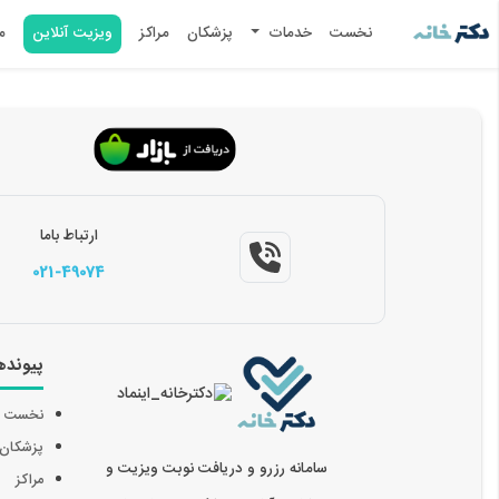
نخست
خدمات
پزشکان
مراکز
ویزیت آنلاین
م
ارتباط باما
021-49074
پیونده
نخست
پزشکان
سامانه رزرو و دریافت نوبت ویزیت و
مراکز