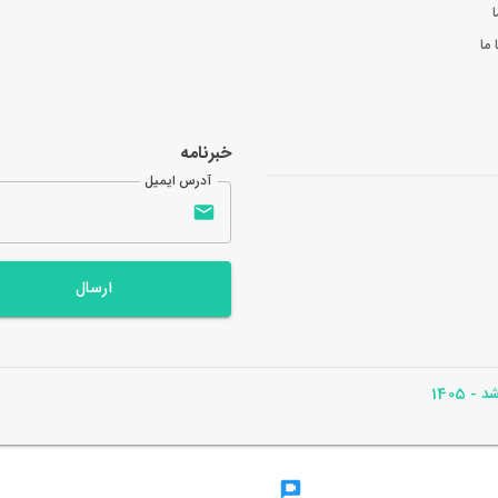
ا
ما
خبرنامه
آدرس ایمیل
ارسال
- 1405