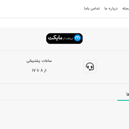
جله
درباره ما
تماس باما
ساعات پشتیبانی
از 8 تا 17
ا