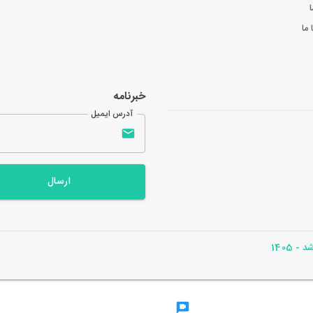
ا
ما
خبرنامه
آدرس ایمیل
ارسال
- 1405