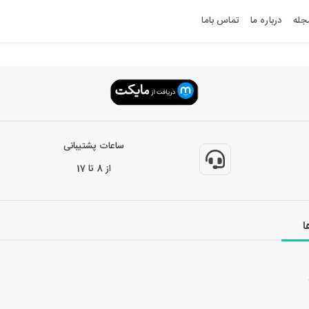
جله
درباره ما
تماس باما
ساعات پشتیبانی
از 8 تا 17
ا