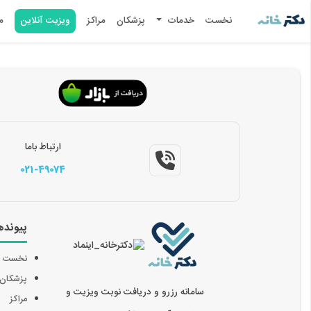
نخست
خدمات
پزشکان
مراکز
ویزیت آنلاین
م
ارتباط باما
021-49074
پیونده
نخست
پزشکان
سامانه رزرو و دریافت نوبت ویزیت و
مراکز