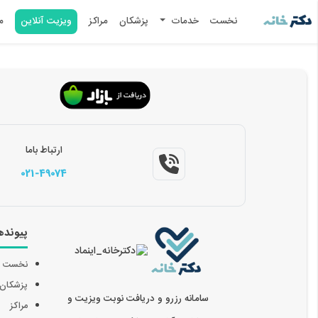
نخست
خدمات
پزشکان
مراکز
ویزیت آنلاین
م
ارتباط باما
021-49074
پیونده
نخست
پزشکان
سامانه رزرو و دریافت نوبت ویزیت و
مراکز