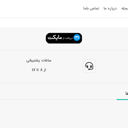
جله
درباره ما
تماس باما
ساعات پشتیبانی
از 8 تا 17
ا