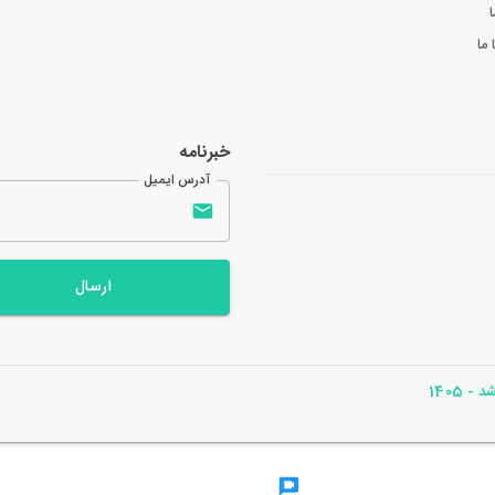
ا
ما
خبرنامه
آدرس ایمیل
ارسال
- 1405