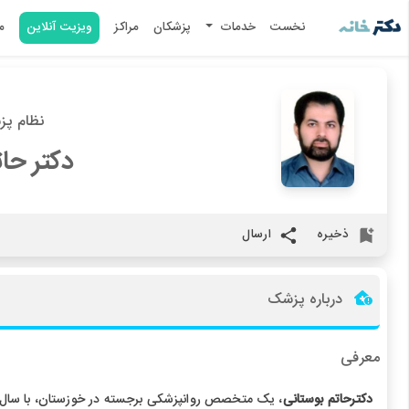
نخست
خدمات
پزشکان
مراکز
ویزیت آنلاین
م
نظام پزشکی
دکتر حا
ذخیره
ارسال
درباره پزشک
معرفی
دکترحاتم بوستانی
، یک متخصص روانپزشکی برجسته در خوزستان، با سال‌ه