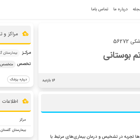
جله
درباره ما
تماس باما
مراکز و 
 56272
تم بوستانی
مرکـز
بیمارستان گ
تخصص
متخصص ر
درباره پزشک
16 بازدید
اطلاعات 
مرکز
بیمارستان گلستان
ا تجربه در تشخیص و درمان بیماری‌های مرتبط با