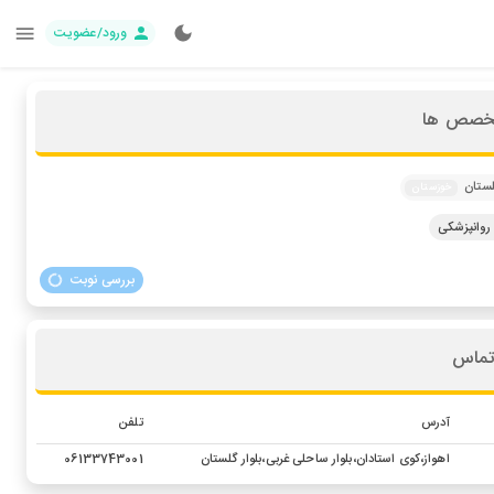
ورود/عضویت
تخصص ها
لستان
خوزستان
وانپزشکی
بررسی نوبت
تماس
آدرس
تلفن
اهواز،کوی استادان،بلوار ساحلی غربی،بلوار گلستان
06133743001