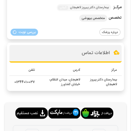
مرکـز
بیمارستان دکتر پیروز لاهیجان
گیلان
تخصص
متخصص بیهوشی
بررسی نوبت
درباره پزشک
اطلاعات تماس
مرکز
آدرس
تلفن
بیمارستان دکتر پیروز
لاهیجان، میدان انتظام،
01344010037
لاهیجان
خیابان کشاورز