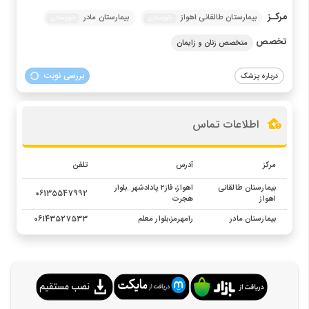
مرکـز
بیمارستان طالقانی اهواز
بیمارستان مادر
خوزستان
خوزستان
تخصص
متخصص زنان و زایمان
بررسی نوبت
درباره پزشک
اطلاعات تماس
مرکز
آدرس
تلفن
بیمارستان طالقانی
اهواز، فاز۲ پادادشهر..بلوار
06135547992
اهواز
هجرت
بیمارستان مادر
رامهرمز،بلوار معلم
06143527533