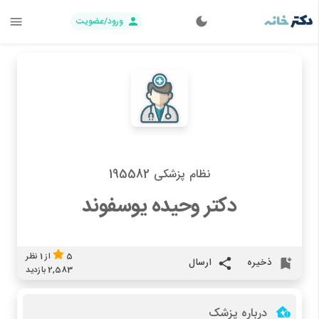
ورود/عضویت
نظام پزشکی 195582
دکتر وحیده یوسفوند
5
از
1
نظر
ذخیره
ارسال
2,583 بازدید
درباره پزشک