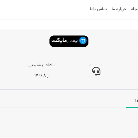
جله
درباره ما
تماس باما
ساعات پشتیبانی
از 8 تا 17
ا