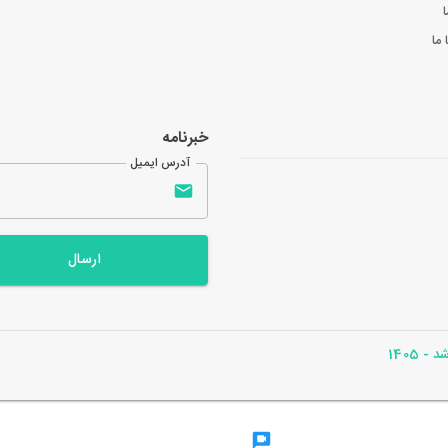
ا
ما
خبرنامه
آدرس ایمیل
ارسال
- 1405