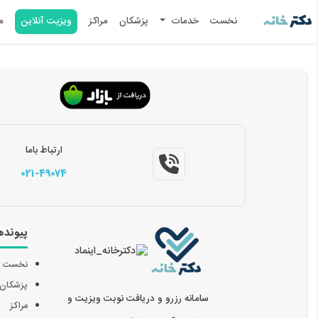
نخست
خدمات
پزشکان
مراکز
ویزیت آنلاین
م
ارتباط باما
021-49074
پیونده
نخست
پزشکان
سامانه رزرو و دریافت نوبت ویزیت و
مراکز