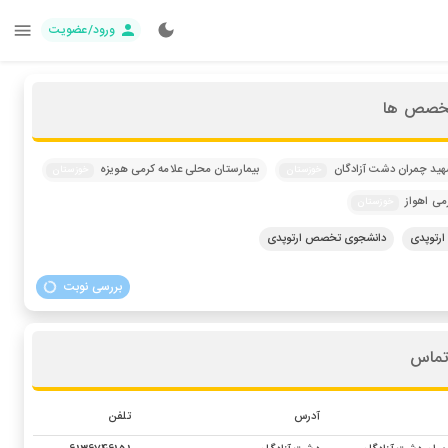
ورود/عضویت
تخصص ها
هید چمران دشت آزادگان
بیمارستان محلی علامه کرمی هویزه
خوزستان
خوزستان
رمی اهواز
خوزستان
رتوپدی
دانشجوی تخصص ارتوپدی
بررسی نوبت
تماس
آدرس
تلفن