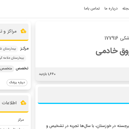
جله
درباره ما
تماس باما
مراکز و 
 177916
روق خادمی
مرکـز
بیمارستان ش
بیمارستان علامه ک
تخصص
متخصص ا
1,660 بازدید
درباره پزشک
اطلاعات 
مرکز
ته در خوزستان، با سال‌ها تجربه در تشخیص و