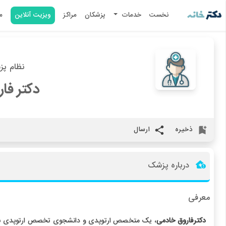
نخست
خدمات
پزشکان
مراکز
ویزیت آنلاین
م
نظام پزشکی
دکتر فا
ذخیره
ارسال
درباره پزشک
معرفی
دکترفاروق خادمی
، یک متخصص ارتوپدی و دانشجوی تخصص ارتوپدی برجس