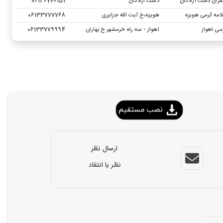
مران دشت آزادگان
دشت آزادگان
06136746151
امه کرمی هویزه
هویزه،خ آیت الله جزایری
06133777768
می اهواز
اهواز - سه راه خرمشهر خ بهاران
06133779994
ارسال نظر
نظر یا انتقاد