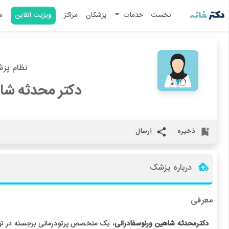
نخست
خدمات
پزشکان
مراکز
ویزیت آنلاین
م
نظام پزشکی 
دکتر محدثه شا
ذخیره
ارسال
درباره پزشک
معرفی
دکترمحدثه شاهین ورنوسفادرانی
، یک متخصص پرتودرمانی برجسته در تهر