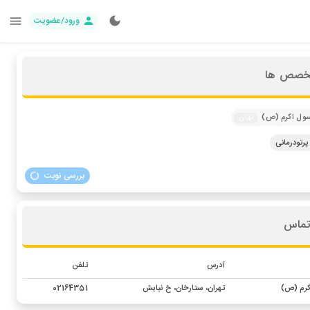
ورود/عضویت
تخصص ها
رسول اکرم (ص)
تهران
تودرمانی
بررسی نوبت
تماس
آدرس
تلفن
کرم (ص)
تهران، ستارخان، خ نیایش
02164351