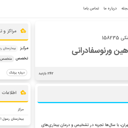
جله
درباره ما
تماس باما
مراکز و 
158235
هین ورنوسفادرانی
مرکـز
بیمارستان 
تخصص
متخصص پر
درباره پزشک
242 بازدید
اطلاعات 
مرکز
بیمارستان رسول ا
ان، با سال‌ها تجربه در تشخیص و درمان بیماری‌های