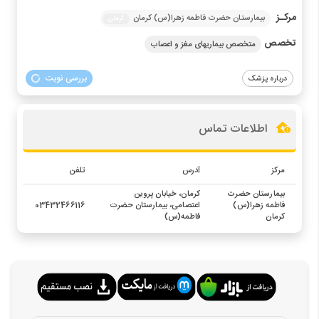
مرکـز
بیمارستان حضرت فاطمه زهرا(س) کرمان
کرمان
تخصص
متخصص بیماریهای مغز و اعصاب
بررسی نوبت
درباره پزشک
اطلاعات تماس
مرکز
آدرس
تلفن
بیمارستان حضرت
کرمان، خیابان پروین
فاطمه زهرا(س)
اعتصامی، بیمارستان حضرت
03432466116
کرمان
فاطمه(س)