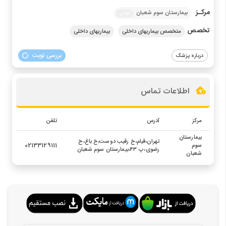
مرکـز
بیمارستان سوم شعبان
تهران
تخصص
متخصص بیماریهای داخلی
بیماریهای داخلی
بررسی نوبت
درباره پزشک
اطلاعات تماس
مرکز
آدرس
تلفن
بیمارستان
تهران،قیام،خ رقیب دوست،خ باغ،خ
سوم
02133129111
رضوی،پ ۴۳،بیمارستان سوم شعبان
شعبان