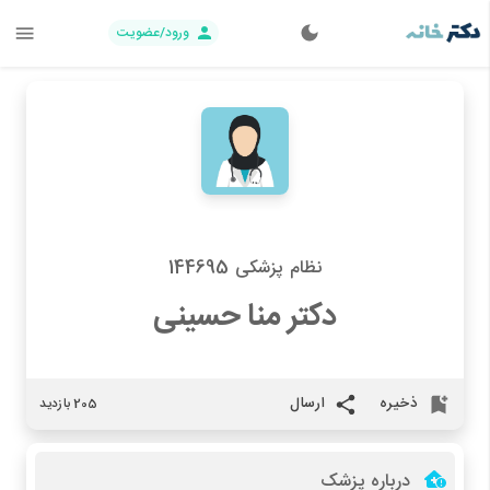
ورود/عضویت
نظام پزشکی 144695
دکتر منا حسینی
ذخیره
ارسال
205 بازدید
درباره پزشک