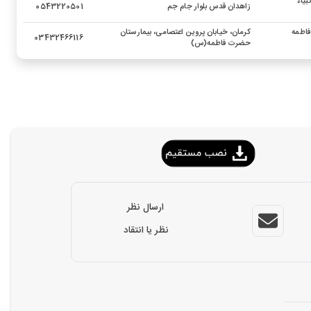
بیاء
زاهدان قدس بلوار جام جم
0543220501
فاطمه
کرمان، خیابان پروین اعتصامی، بیمارستان
03432466116
حضرت فاطمه(س)
ارسال نظر
نظر یا انتقاد