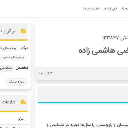
جله
درباره ما
تماس باما
مراکز و 
133847
ضی هاشمی زاده
مرکـز
بیمارستان خا
بیمارستان حضرت 
تخصص
متخصص ج
43 بازدید
درباره پزشک
اطلاعات 
مرکز
ان و بلوچستان، با سال‌ها تجربه در تشخیص و