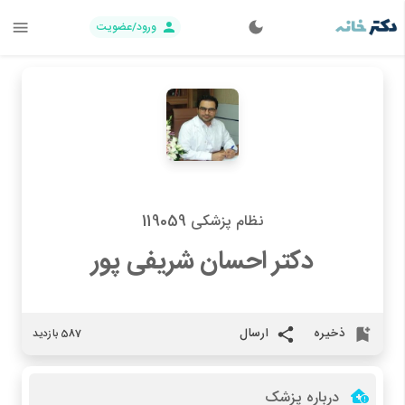
ورود/عضویت
نظام پزشکی 119059
دکتر احسان شریفی پور
ذخیره
ارسال
587 بازدید
درباره پزشک