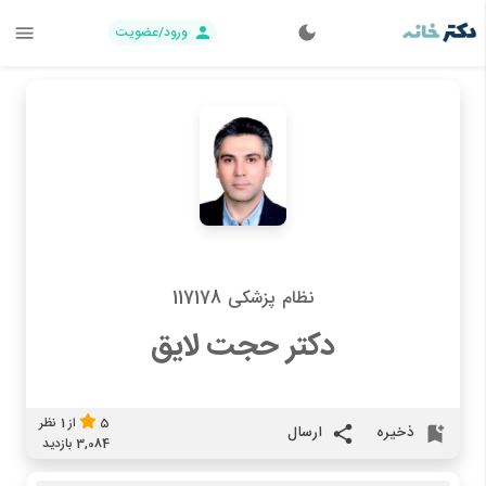
ورود/عضویت
نظام پزشکی 117178
دکتر حجت لایق
5
از
1
نظر
ذخیره
ارسال
3,084 بازدید