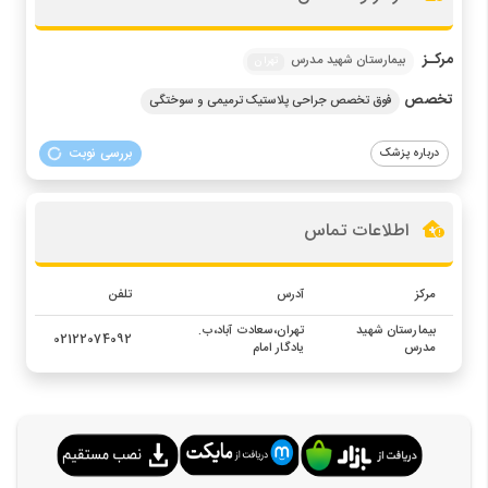
مرکـز
بیمارستان شهید مدرس
تهران
تخصص
فوق تخصص جراحی پلاستیک ترمیمی و سوختگی
بررسی نوبت
درباره پزشک
اطلاعات تماس
مرکز
آدرس
تلفن
بیمارستان شهید
تهران،سعادت آباد،ب.
02122074092
مدرس
یادگار امام