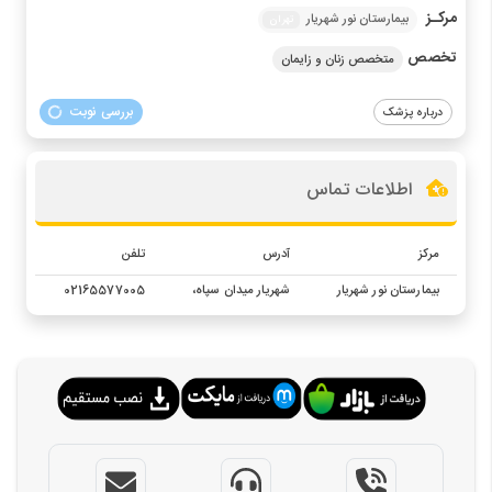
مرکـز
بیمارستان نور شهریار
تهران
تخصص
متخصص زنان و زایمان
بررسی نوبت
درباره پزشک
اطلاعات تماس
مرکز
آدرس
تلفن
بیمارستان نور شهریار
شهریار میدان سپاه،
02165577005