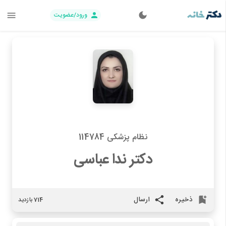
ورود/عضویت
نظام پزشکی 114784
دکتر ندا عباسی
ذخیره
ارسال
714 بازدید