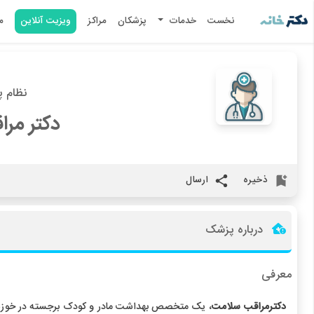
نخست
خدمات
پزشکان
مراکز
ویزیت آنلاین
م
نظام پزش
دکتر مر
ذخیره
ارسال
درباره پزشک
معرفی
دکترمراقب سلامت
، یک متخصص بهداشت مادر و کودک برجسته در خوزست