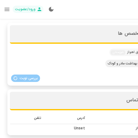
ورود/عضویت
تخصص ها
 اهواز
خوزستان
داشت مادر و کودک
بررسی نوبت
تماس
آدرس
تلفن
ز
Unset