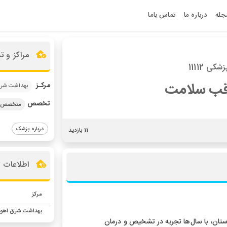
جله
درباره ما
تماس باما
مراکز و 
کی 11112
اقب سلامت
مرکـز
بهداشت شرق
تخصص
متخصص به
درباره پزشک
11 بازدید
اطلاعات 
مرکز
بهداشت شرق اهوا
ان، با سال‌ها تجربه در تشخیص و درمان