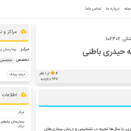
جله
درباره ما
تماس باما
مراکز و 
 102302
 حیدری باطنی
مرکـز
بیمارستان و
تخصص
متخصص ج
4
از
1
نظر
درباره پزشک
1,967 بازدید
اطلاعات 
مرکز
بیمارستان ولیعصر
اراک
 با سال‌ها تجربه در تشخیص و درمان بیماری‌های