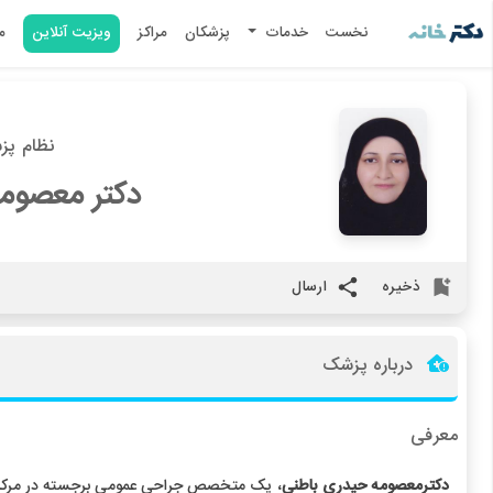
نخست
خدمات
پزشکان
مراکز
ویزیت آنلاین
م
نظام پزشکی
دکتر معصومه
ذخیره
ارسال
درباره پزشک
معرفی
دکترمعصومه حیدری باطنی
، یک متخصص جراحی عمومی برجسته در مرکزی،