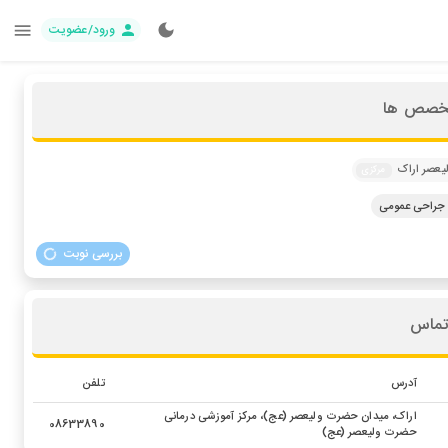
ورود/عضویت
تخصص ها
لیعصر اراک
مرکزی
راحی عمومی
بررسی نوبت
تماس
آدرس
تلفن
اراک، میدان حضرت ولیعصر (عج)، مرکز آموزشی درمانی
08633890
حضرت ولیعصر (عج)