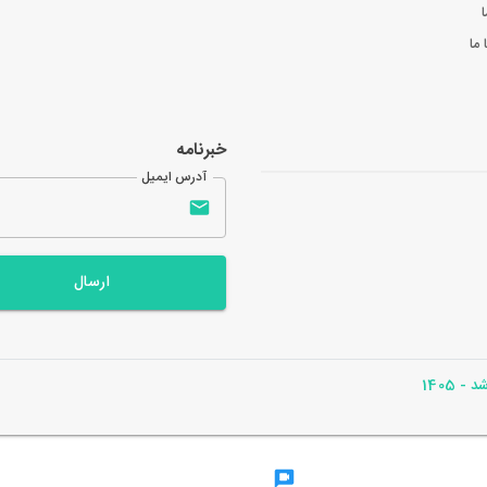
ا
ما
خبرنامه
آدرس ایمیل
ارسال
- 1405