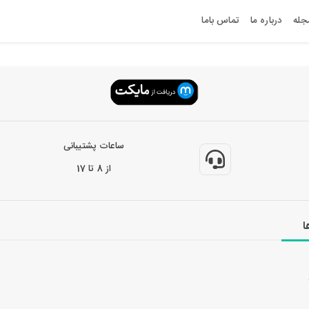
جله
درباره ما
تماس باما
ساعات پشتیبانی
از 8 تا 17
ا