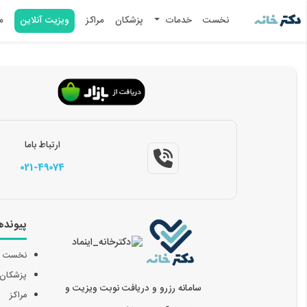
نخست
خدمات
پزشکان
مراکز
ویزیت آنلاین
م
ارتباط باما
021-49074
پیونده
نخست
پزشکان
سامانه رزرو و دریافت نوبت ویزیت و
مراکز