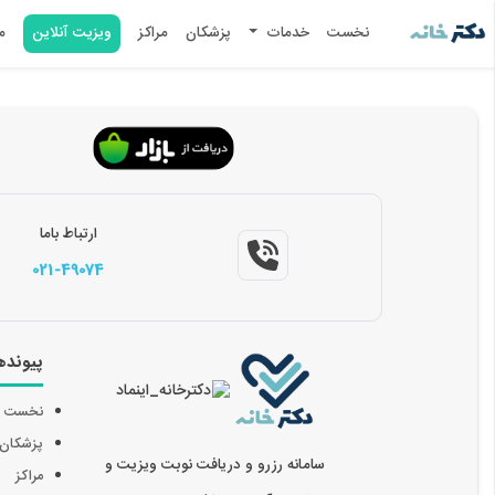
نخست
خدمات
پزشکان
مراکز
ویزیت آنلاین
م
ارتباط باما
021-49074
پیونده
نخست
پزشکان
سامانه رزرو و دریافت نوبت ویزیت و
مراکز