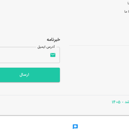
ا
ما
خبرنامه
آدرس ایمیل
ارسال
- 1405