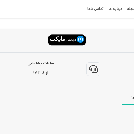
جله
درباره ما
تماس باما
ساعات پشتیبانی
از 8 تا 17
ا