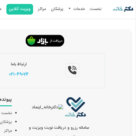
نخست
خدمات
پزشکان
مراکز
ویزیت آنلاین
م
ارتباط باما
021-49074
پیونده
نخست
پزشکان
سامانه رزرو و دریافت نوبت ویزیت و
مراکز