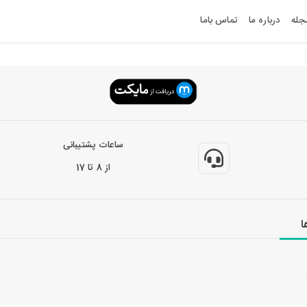
جله
درباره ما
تماس باما
ساعات پشتیبانی
از 8 تا 17
ا