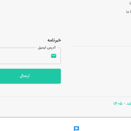
ا
ما
خبرنامه
آدرس ایمیل
ارسال
- 1405