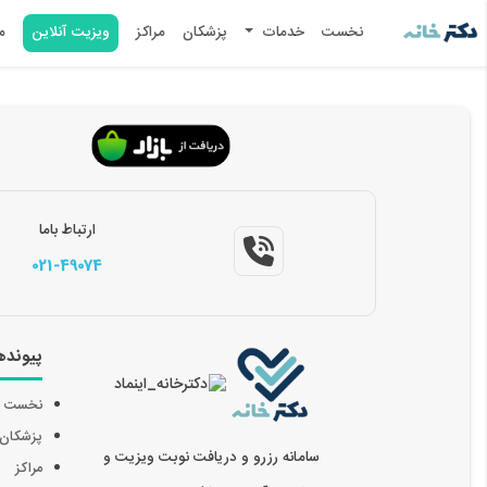
نخست
خدمات
پزشکان
مراکز
ویزیت آنلاین
م
ارتباط باما
021-49074
پیونده
نخست
پزشکان
سامانه رزرو و دریافت نوبت ویزیت و
مراکز