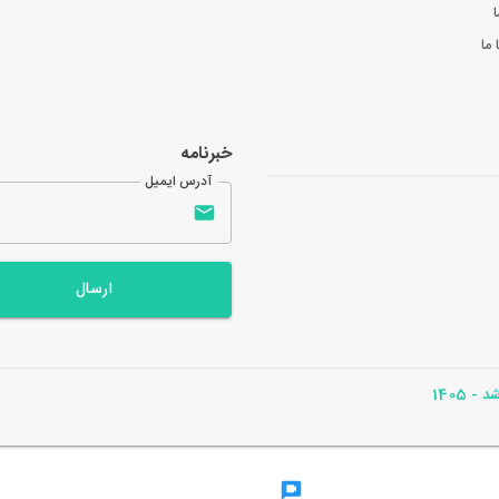
ا
ما
خبرنامه
آدرس ایمیل
ارسال
- 1405