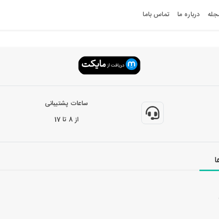
جله
درباره ما
تماس باما
ساعات پشتیبانی
از 8 تا 17
ا