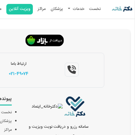
نخست
خدمات
پزشکان
مراکز
ویزیت آنلاین
م
ارتباط باما
021-49074
پیونده
نخست
پزشکان
سامانه رزرو و دریافت نوبت ویزیت و
مراکز