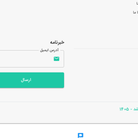
ا
ما
خبرنامه
آدرس ایمیل
ارسال
- 1405