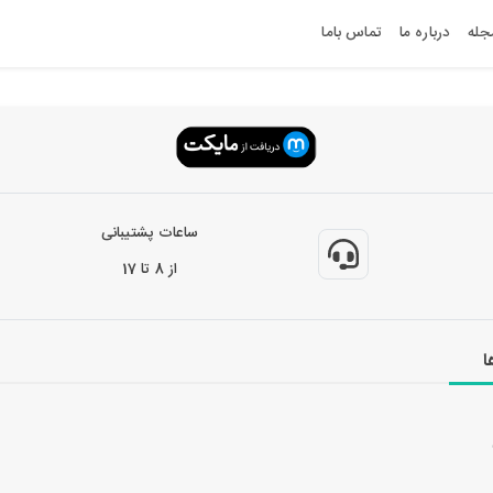
جله
درباره ما
تماس باما
ساعات پشتیبانی
از 8 تا 17
ا