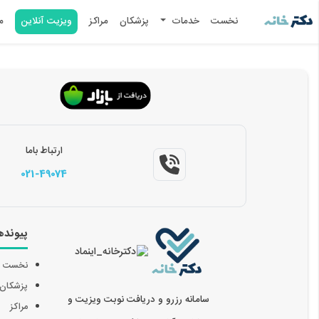
نخست
خدمات
پزشکان
مراکز
ویزیت آنلاین
م
ارتباط باما
021-49074
پیونده
نخست
پزشکان
سامانه رزرو و دریافت نوبت ویزیت و
مراکز