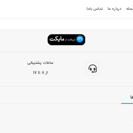
جله
درباره ما
تماس باما
ساعات پشتیبانی
از 8 تا 17
ا