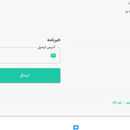
ا
ما
خبرنامه
آدرس ایمیل
ارسال
- 1405